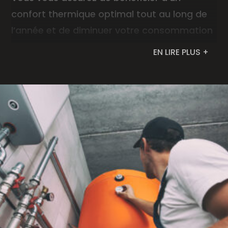
confort thermique optimal tout au long de
l’année et de diminuer votre consommation
énergétique. En tant que particulier, vous
EN LIRE PLUS +
réduisez considérablement vos factures de
chauffage, tout en augmentant la valeur de
votre bien immobilier. En tant que
professionnel, vous garantissez à vos
équipes un environnement de travail
agréable, tout en maîtrisant les coûts
opérationnels. Choisir un système de
chauffage performant, c’est aussi faire un
pas en faveur de l’environnement.