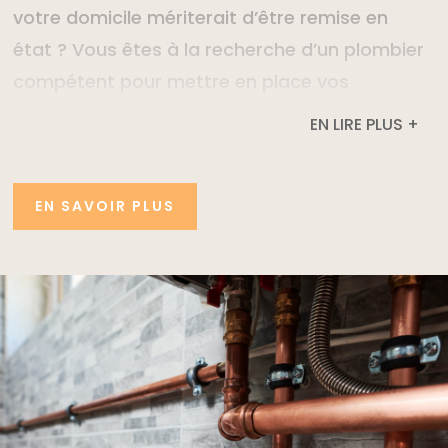
votre domicile mériterait d’être remise en
état ? Vous êtes à la recherche d’un plombier
compétent pour mettre en place vos
nouvelles installations sanitaires ? Nos
EN LIRE PLUS +
artisans interviennent chez vous pour réaliser
l’installation ou la réparation de votre
EN SAVOIR PLUS
plomberie
, de votre salle de bain jusqu’à
votre cuisine. Nous vous assurons également
une prise de rendez-vous réactive pour le
dépannage de vos systèmes de plomberie
.