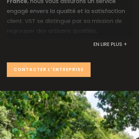
France
, nous vous assurons un service
engagé envers la qualité et la satisfaction
client. VST se distingue par sa mission de
regrouper des artisans qualifiés,
promouvant le partage de savoir-faire,
EN LIRE PLUS +
l’innovation, la proximité et une éthique de
travail rigoureuse. En tant que membre,
CONTACTER L'ENTREPRISE
nous bénéficions d’un réseau d’experts, d’un
soutien continu et d’une solide réputation.
Cela nous permet de vous offrir un service
professionnel et fiable à Vix en Vendée, mais
également aux alentours, Fontenay-le-
Comte, Niort, Surgères ou encore
La Rochelle.