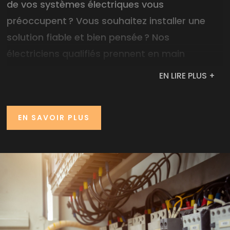
de vos systèmes électriques vous
préoccupent ? Vous souhaitez installer une
solution fiable et bien pensée ? Nos
électriciens qualifiés prennent en main
l’installation et la rénovation électrique
de
EN LIRE PLUS +
votre habitation ou de votre entreprise, afin
de vous assurer un degré de confort et de
EN SAVOIR PLUS
sérénité optimal. Profitez également de notre
service de dépannage express
, conçu pour
résoudre vos problèmes électriques avec
efficacité et sans attendre.