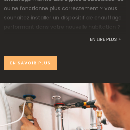
ou ne fonctionne plus correctement ? Vous
souhaitez installer un dispositif de chauffage
performant dans votre nouvelle habitation ?
Notre équipe vous propose des
solutions de
EN LIRE PLUS +
chauffage efficaces
et
à haut rendement
pour vous permettre de réaliser des
EN SAVOIR PLUS
économies d’énergie significatives. Nous
prenons en charge l’
installation
de systèmes
de chauffage modernes, la
rénovation
de vos
équipements existants et l’
entretien
régulier
de vos chaudières pour assurer leur efficacité
et leur durabilité.